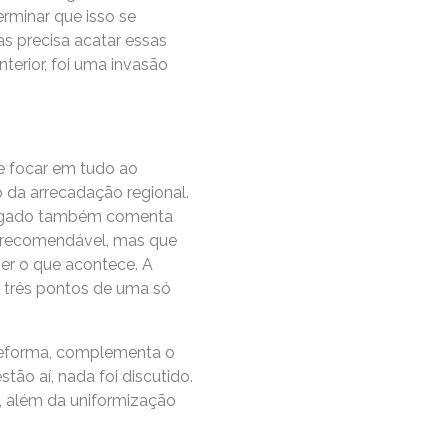
rminar que isso se
as precisa acatar essas
erior, foi uma invasão
e focar em tudo ao
 da arrecadação regional.
advogado também comenta
 e recomendável, mas que
er o que acontece. A
u três pontos de uma só
 reforma, complementa o
tão aí, nada foi discutido.
e, além da uniformização