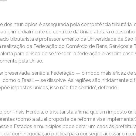
e dos municípios é assegurada pela competência tributária
ão primordialmente no controle da União afetará o desenho 
do tributarista e professor emérito da Universidade de São 
a realização da Federação do Comércio de Bens, Serviços e
alerta para o risco de se “render” a federação brasileira caso
somente pela União.
er preservada, senão a Federação — o modo mais eficaz de s
, como o Brasil — se dissolve. As regiões são nitidamente 
põe impostos únicos, isso não faz sentido”, defende.
or Thais Herédia, o tributarista afirma que um imposto únic
entes (como a atual proposta de reforma visa implementar)
asse a Estados e municípios pode gerar um caos às prefeitura
 lidar com negociação política para conseguir acessar o recu