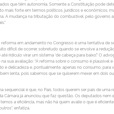
stados que têm autonomia. Somente a Constituição pode dete
o mais forte em termos políticos, jurídicos e econômicos, m
 A mudança na tributação do combustível, pelo governo ant
s.”
a reforma em andamento no Congresso é uma tentativa de s
o difícil de ocorrer, sobretudo quando se envolve a redução
 até ridículo virar um sistema ‘de cabeça para baixo’.” O 
io na sua avaliação: “A reforma sobre o consumo é plausível
o e delicadeza e, pontualmente, apenas no consumo, para v
e bem lenta, pois sabemos que se quiserem mexer em dois o
a sequencial é que, no País, todos querem ser pais de uma
e da Câmara já anunciou que faz questão. Os deputados nem es
temos a eficiência, mas não há quem avalie o que é eficient
utros”, enfatiza.