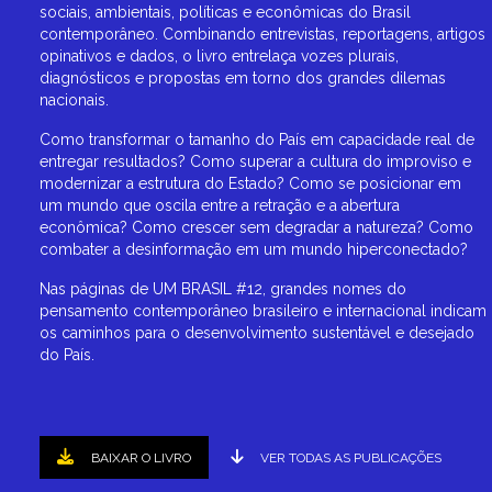
sociais, ambientais, políticas e econômicas do Brasil
contemporâneo. Combinando entrevistas, reportagens, artigos
opinativos e dados, o livro entrelaça vozes plurais,
diagnósticos e propostas em torno dos grandes dilemas
nacionais.
Como transformar o tamanho do País em capacidade real de
entregar resultados? Como superar a cultura do improviso e
modernizar a estrutura do Estado? Como se posicionar em
um mundo que oscila entre a retração e a abertura
econômica? Como crescer sem degradar a natureza? Como
combater a desinformação em um mundo hiperconectado?
Nas páginas de UM BRASIL #12, grandes nomes do
pensamento contemporâneo brasileiro e internacional indicam
os caminhos para o desenvolvimento sustentável e desejado
do País.
BAIXAR O LIVRO
VER TODAS AS PUBLICAÇÕES