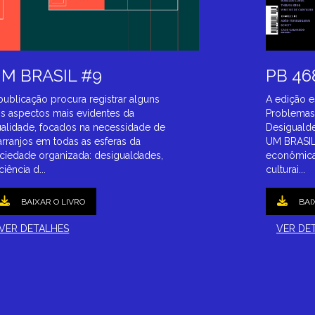
M BRASIL #9
PB 46
publicação procura registrar alguns
A edição e
s aspectos mais evidentes da
Problemas 
ualidade, focados na necessidade de
Desigualdes
arranjos em todas as esferas da
UM BRASIL,
ciedade organizada: desigualdades,
econômicas
ciência d...
culturai...
BAIXAR O LIVRO
BAI
VER DETALHES
VER DE