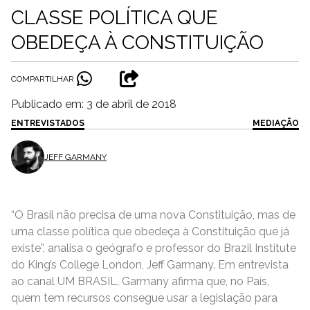
CLASSE POLÍTICA QUE
OBEDEÇA À CONSTITUIÇÃO
COMPARTILHAR
Publicado em: 3 de abril de 2018
ENTREVISTADOS
MEDIAÇÃO
JEFF GARMANY
“O Brasil não precisa de uma nova Constituição, mas de
uma classe política que obedeça à Constituição que já
existe”, analisa o geógrafo e professor do Brazil Institute
do King’s College London, Jeff Garmany. Em entrevista
ao canal UM BRASIL, Garmany afirma que, no País,
quem tem recursos consegue usar a legislação para