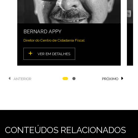
BERNARD APPY
O
Diretor do Centro de Cidadania Fiscal
ec
VER EM DETALHES
ANTERIOR
PRÓXIMO
CONTEÚDOS RELACIONADOS