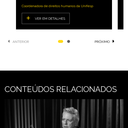
Coordenadora de direitos humanos da Unifesp
Lí
VER EM DETALHES
ANTERIOR
PRÓXIMO
CONTEÚDOS RELACIONADOS