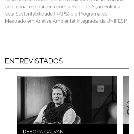
pelo canal em parceria com a Rede de Ação Política
pela Sustentabilidade (RAPS) e o Programa de
Mestrado em Análise Ambiental Integrada, da UNIFESP.
ENTREVISTADOS
DEBORA GALVANI
K