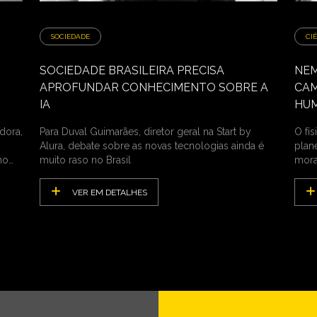
SOCIEDADE
CI
SOCIEDADE BRASILEIRA PRECISA
NEM
APROFUNDAR CONHECIMENTO SOBRE A
CAM
IA
HU
dora,
Para Duval Guimarães, diretor geral na Start by
O fí
Alura, debate sobre as novas tecnologias ainda é
plan
no
muito raso no Brasil
mora
VER EM DETALHES