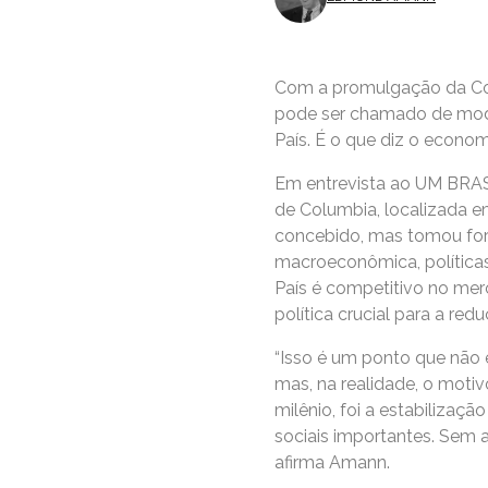
Com a promulgação da Cons
pode ser chamado de model
País. É o que diz o econo
Em entrevista ao UM BRASI
de Columbia, localizada e
concebido, mas tomou for
macroeconômica, políticas
País é competitivo no mer
política crucial para a re
“Isso é um ponto que não é
mas, na realidade, o moti
milênio, foi a estabilizaç
sociais importantes. Sem a
afirma Amann.