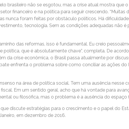
o brasileiro não se esgotou, mas a crise atual mostra que o 
etor financeiro e na política para seguir crescendo. “Muitas
s nunca foram feitas por obstáculo políticos. Há dificuldades
vestimento, tecnologia. Sem as condições adequadas não é po
caminho das reformas, isso é fundamental. Eu creio pessoalm
de política, que é absolutamente chave”, completa. De acord
ém da crise econômica, o Brasil passa atualmente por discus
ebate enfrenta o problema sobre como conciliar as ações d
onsenso na área de política social. Tem uma ausência nesse 
iscal. Em um sentido geral, acho que há vontade para avança
tal ou filosófica, mas o problema é a ausência do espaço fi
ie que discute estratégias para o crescimento e o papel do 
 Janeiro, em dezembro de 2016.