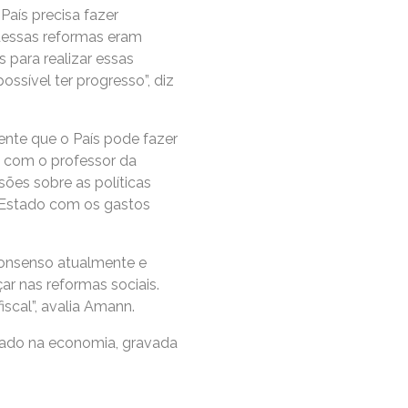
País precisa fazer
 dessas reformas eram
 para realizar essas
ssível ter progresso”, diz
ente que o País pode fazer
o com o professor da
sões sobre as políticas
o Estado com os gastos
consenso atualmente e
r nas reformas sociais.
scal”, avalia Amann.
Estado na economia, gravada