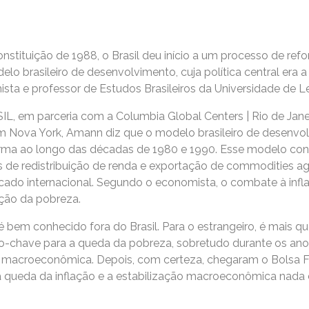
tituição de 1988, o Brasil deu início a um processo de ref
o brasileiro de desenvolvimento, cuja política central era 
mista e professor de Estudos Brasileiros da Universidade de
L, em parceria com a Columbia Global Centers | Rio de Jane
m Nova York, Amann diz que o modelo brasileiro de desenvol
ma ao longo das décadas de 1980 e 1990. Esse modelo cons
 de redistribuição de renda e exportação de commodities agr
cado internacional. Segundo o economista, o combate à infl
dução da pobreza.
 bem conhecido fora do Brasil. Para o estrangeiro, é mais qu
vo-chave para a queda da pobreza, sobretudo durante os anos
ão macroeconômica. Depois, com certeza, chegaram o Bolsa Fa
 queda da inflação e a estabilização macroeconômica nada dis