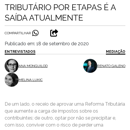
TRIBUTÁRIO POR ETAPAS É A
SAÍDA ATUALMENTE
COMPARTILHAR
Publicado em: 18 de setembro de 2020
ENTREVISTADOS
MEDIAÇÃO
ANA MONGUILOD
RENATO GALENO
MELINA LUKIC
De um lado, o receio de aprovar uma Reforma Tributária
que aumente a carga de impostos sobre os
contribuintes; de outro, optar por não se precipitar e,
com isso, conviver com o risco de perder uma