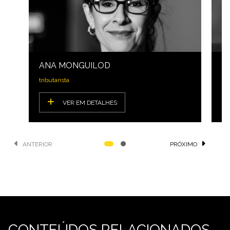
ANA MONGUILOD
M
tributarista
Di
VER EM DETALHES
ANTERIOR
PRÓXIMO
CONTEÚDOS RELACIONADOS