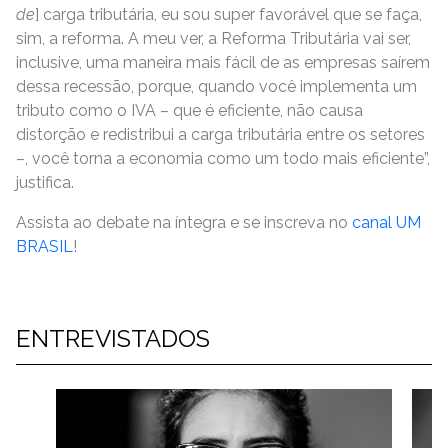
de
] carga tributária, eu sou super favorável que se faça,
sim, a reforma. A meu ver, a Reforma Tributária vai ser,
inclusive, uma maneira mais fácil de as empresas saírem
dessa recessão, porque, quando você implementa um
tributo como o IVA – que é eficiente, não causa
distorção e redistribui a carga tributária entre os setores
–, você torna a economia como um todo mais eficiente”,
justifica.
Assista ao debate na íntegra e se inscreva no
canal UM
BRASIL
!
ENTREVISTADOS