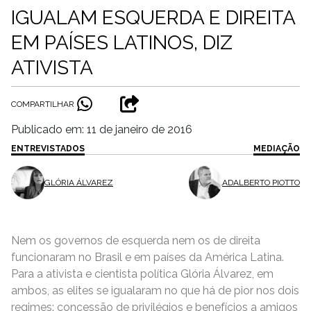
IGUALAM ESQUERDA E DIREITA
EM PAÍSES LATINOS, DIZ
ATIVISTA
COMPARTILHAR
Publicado em: 11 de janeiro de 2016
ENTREVISTADOS
MEDIAÇÃO
GLÓRIA ÁLVAREZ
ADALBERTO PIOTTO
Nem os governos de esquerda nem os de direita
funcionaram no Brasil e em países da América Latina.
Para a ativista e cientista política Glória Álvarez, em
ambos, as elites se igualaram no que há de pior nos dois
regimes: concessão de privilégios e benefícios a amigos