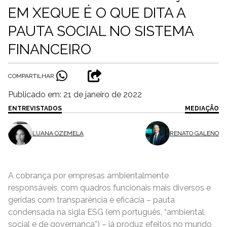
EM XEQUE É O QUE DITA A
PAUTA SOCIAL NO SISTEMA
FINANCEIRO
COMPARTILHAR
Publicado em: 21 de janeiro de 2022
ENTREVISTADOS
MEDIAÇÃO
LUANA OZEMELA
RENATO GALENO
A cobrança por empresas ambientalmente
responsáveis, com quadros funcionais mais diversos e
geridas com transparência e eficácia – pauta
condensada na sigla ESG (em português, “ambiental,
social e de governança”) – já produz efeitos no mundo