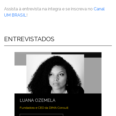
Assista à entrevista na íntegra e se inscreva no
Canal
UM BRASIL
!
ENTREVISTADOS
LUANA OZEMELA
Fundadora e CEO da DIMA Consult