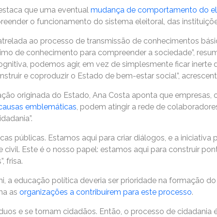
destaca que uma eventual
mudança de comportamento do ele
eender o funcionamento do sistema eleitoral, das instituiçõe
 atrelada ao processo de transmissão de conhecimentos bási
imo de conhecimento para compreender a sociedade”, resum
ognitiva, podemos agir, em vez de simplesmente ficar inerte d
struir e coproduzir o Estado de bem-estar social”, acrescent
ão originada do Estado, Ana Costa aponta que empresas, or
causas emblemáticas
, podem atingir a rede de colaboradore
idadania”.
as públicas. Estamos aqui para criar diálogos, e a iniciativa
civil. Este é o nosso papel: estamos aqui para construir pon
 frisa.
i, a educação política deveria ser prioridade na formação 
ama as
organizações a contribuírem para este processo
.
duos e se tornam cidadãos. Então, o processo de cidadania é