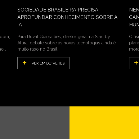
SOCIEDADE BRASILEIRA PRECISA
NEM
APROFUNDAR CONHECIMENTO SOBRE A
CAM
IA
HU
dora,
Para Duval Guimarães, diretor geral na Start by
O fí
Alura, debate sobre as novas tecnologias ainda é
plan
no
muito raso no Brasil
mora
VER EM DETALHES