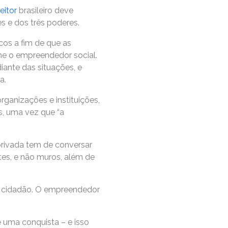
itor
brasileiro deve
s e dos três poderes.
cos a fim de que as
e o empreendedor social.
iante das situações, e
a.
ganizações e instituições,
s, uma vez que “a
 privada tem de conversar
tes, e não muros, além de
do cidadão. O empreendedor
 uma conquista – e isso