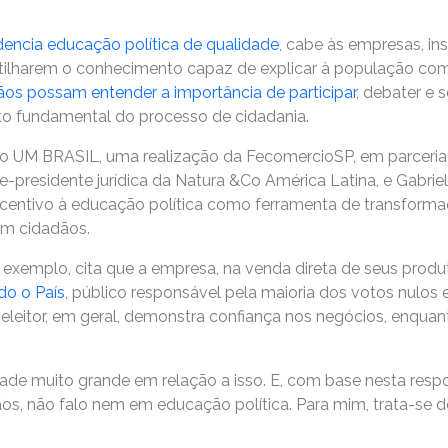
encia educação política de qualidade
, cabe às empresas, in
tilharem o conhecimento capaz de explicar à população com
ãos possam entender a importância de participar
, debater e
o fundamental do processo de cidadania.
o UM BRASIL, uma realização da FecomercioSP, em parceri
e-presidente jurídica da Natura &Co América Latina, e Gabri
incentivo à educação política como ferramenta de transforma
am cidadãos.
r exemplo, cita que a empresa, na venda direta de seus produ
do o País
, público responsável pela maioria dos votos nulos 
 eleitor, em geral, demonstra confiança nos negócios, enquan
de muito grande em relação a isso. E, com base nesta respo
ãos, não falo nem em educação política. Para mim, trata-se d