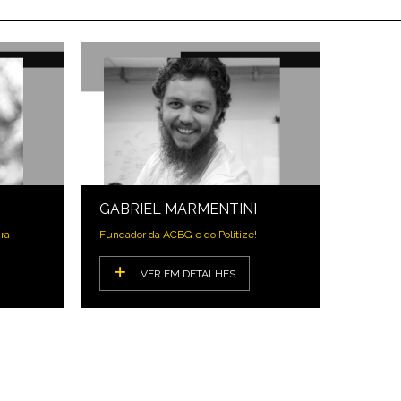
GABRIEL MARMENTINI
ra
Fundador da ACBG e do Politize!
VER EM DETALHES