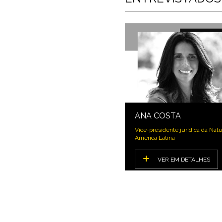
ANA COSTA
Vice-presidente jurídica da Natu
América Latina
VER EM DETALHES