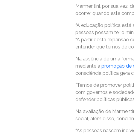
Marmentini, por sua vez, 
ocorrer quando este compr
“A educação política está
pessoas possam ter o mín
“A partir desta expansão c
entender que temos de con
Na ausência de uma formaç
mediante a
promoção de 
consciência política gera c
“Temos de promover polític
com governos e sociedade 
defender políticas públicas”,
Na avaliação de Marmentin
social, além disso, concl
“As pessoas nascem indiví