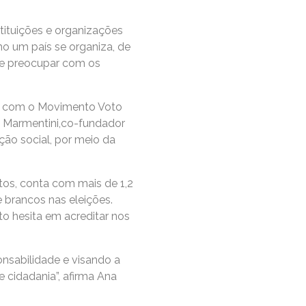
stituições e organizações
o um país se organiza, de
 se preocupar com os
a com o Movimento Voto
el Marmentini,co-fundador
ção social, por meio da
tos, conta com mais de 1,2
e brancos nas eleições.
to hesita em acreditar nos
nsabilidade e visando a
e cidadania”, afirma Ana