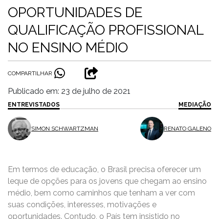
OPORTUNIDADES DE
QUALIFICAÇÃO PROFISSIONAL
NO ENSINO MÉDIO
COMPARTILHAR
Publicado em: 23 de julho de 2021
ENTREVISTADOS
MEDIAÇÃO
SIMON SCHWARTZMAN
RENATO GALENO
Em termos de educação, o Brasil precisa oferecer um
leque de opções para os jovens que chegam ao ensino
médio, bem como caminhos que tenham a ver com
suas condições, interesses, motivações e
oportunidades. Contudo, o País tem insistido no