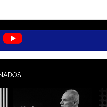
L
NADOS