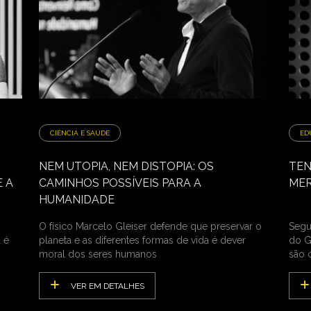
CIÊNCIA E SAÚDE
ED
NEM UTOPIA, NEM DISTOPIA: OS
TEN
 A
CAMINHOS POSSÍVEIS PARA A
MER
HUMANIDADE
O físico Marcelo Gleiser defende que preservar o
Segun
 é
planeta e as diferentes formas de vida é dever
do G
moral dos seres humanos
são 
VER EM DETALHES