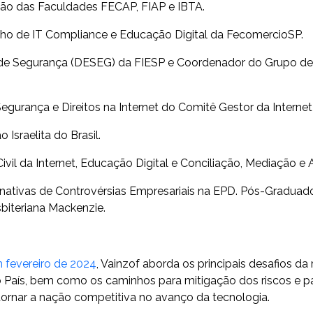
ão das Faculdades FECAP, FIAP e IBTA.
lho de IT Compliance e Educação Digital da FecomercioSP.
de Segurança (DESEG) da FIESP e Coordenador do Grupo de
gurança e Direitos na Internet do Comitê Gestor da Internet 
Israelita do Brasil.
ivil da Internet, Educação Digital e Conciliação, Mediação e 
ativas de Controvérsias Empresariais na EPD. Pós-Graduado
sbiteriana Mackenzie.
 fevereiro de 2024
, Vainzof aborda os principais desafios d
A) no País, bem como os caminhos para mitigação dos riscos e 
 tornar a nação competitiva no avanço da tecnologia.