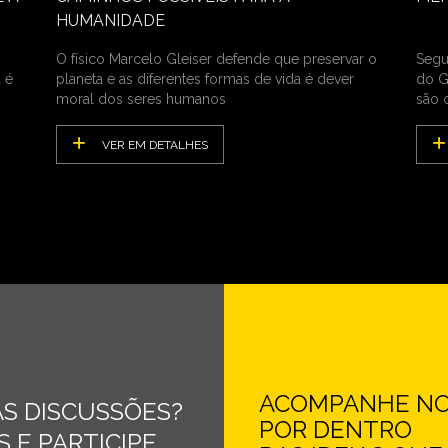
HUMANIDADE
O físico Marcelo Gleiser defende que preservar o
Segun
 é
planeta e as diferentes formas de vida é dever
do G
moral dos seres humanos
são 
VER EM DETALHES
ACOMPANHE NOS
S DISCUSSÕES?
POR DENTRO
 E PARTICIPE