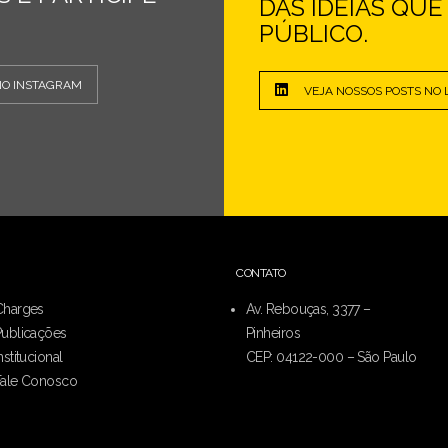
DAS IDEIAS QU
PÚBLICO.
NO INSTAGRAM
VEJA NOSSOS POSTS NO 
CONTATO
Charges
Av. Rebouças, 3377 –
Publicações
Pinheiros
nstitucional
CEP: 04122-000 – São Paulo
Fale Conosco