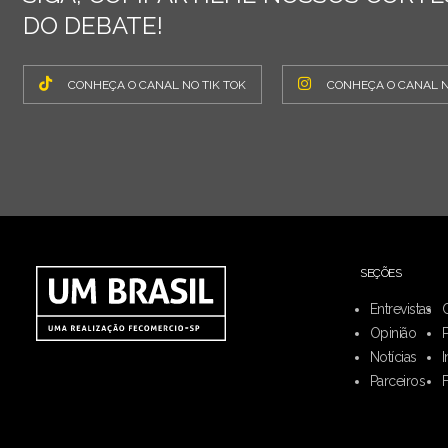
DO DEBATE!
CONHEÇA O CANAL NO TIK TOK
CONHEÇA O CANAL 
SEÇÕES
Entrevistas
Opinião
Notícias
I
Parceiros