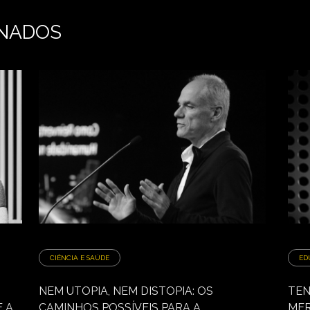
NADOS
CIÊNCIA E SAÚDE
ED
NEM UTOPIA, NEM DISTOPIA: OS
TEN
 A
CAMINHOS POSSÍVEIS PARA A
MER