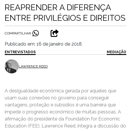
REAPRENDER A DIFERENÇA
ENTRE PRIVILÉGIOS E DIREITOS
COMPARTILHAR
Publicado em: 16 de janeiro de 2018
ENTREVISTADOS
MEDIAÇÃO
LAWRENCE REED
A desigualdade econômica gerada por aqueles que
usam suas conexões no governo para conseguir
vantagens, proteção e subsídios é uma barreira que
impede o progresso econômico de muitas pessoas. A
afirmação do presidente da Foundation for Economic
Education (FEE), Lawrence Reed, integra a discussão do