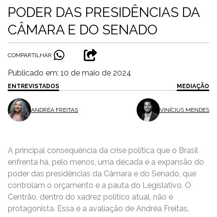
PODER DAS PRESIDÊNCIAS DA
CÂMARA E DO SENADO
COMPARTILHAR
Publicado em: 10 de maio de 2024
ENTREVISTADOS
MEDIAÇÃO
ANDRÉA FREITAS
VINÍCIUS MENDES
A principal consequência da crise política que o Brasil
enfrenta há, pelo menos, uma década é a expansão do
poder das presidências da Câmara e do Senado, que
controlam o orçamento e a pauta do Legislativo. O
Centrão, dentro do xadrez político atual, não é
protagonista. Essa é a avaliação de Andréa Freitas,