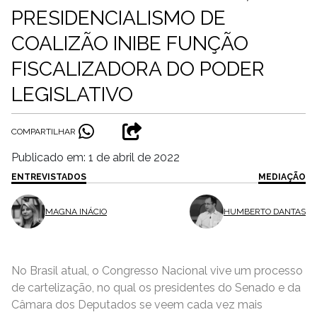
PRESIDENCIALISMO DE
COALIZÃO INIBE FUNÇÃO
FISCALIZADORA DO PODER
LEGISLATIVO
COMPARTILHAR
Publicado em: 1 de abril de 2022
ENTREVISTADOS
MEDIAÇÃO
MAGNA INÁCIO
HUMBERTO DANTAS
No Brasil atual, o Congresso Nacional vive um processo
de cartelização, no qual os presidentes do Senado e da
Câmara dos Deputados se veem cada vez mais