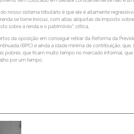
 governo tem colocado em debate constantemente não é um
 do nosso sistema tributário é que ele é altamente regressiv
e renda se torne inócuo, com altas alíquotas de imposto sob
to sobre a renda e o patrimônio”, critica.
rtos da oposição em conseguir retirar da Reforma da Previ
ntinuada (BPC) e ainda a idade mínima de contribuição, que, 
s pobres, que ficam muito tempo no mercado informal, que 
alho por um tempo.