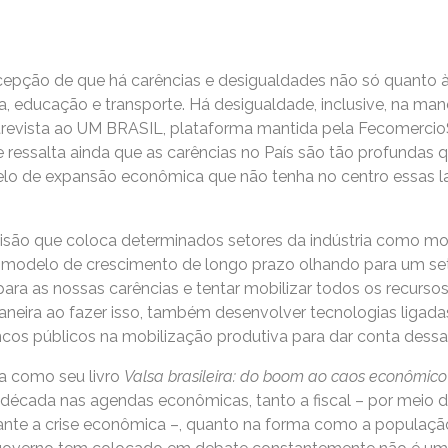
cepção de que há carências e desigualdades não só quanto 
, educação e transporte. Há desigualdade, inclusive, na ma
trevista ao UM BRASIL, plataforma mantida pela Fecomercio
e ressalta ainda que as carências no País são tão profundas 
lo de expansão econômica que não tenha no centro essas l
isão que coloca determinados setores da indústria como mo
modelo de crescimento de longo prazo olhando para um seto
ra as nossas carências e tentar mobilizar todos os recursos p
eira ao fazer isso, também desenvolver tecnologias ligadas 
ncos públicos na mobilização produtiva para dar conta dessa
ca como seu livro
Valsa brasileira: do boom ao caos econômico
década nas agendas econômicas, tanto a fiscal – por meio de
nte a crise econômica –, quanto na forma como a população 