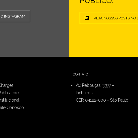
PÚBLICO.
NO INSTAGRAM
VEJA NOSSOS POSTS NO 
CONTATO
Charges
Av. Rebouças, 3377 –
Publicações
Pinheiros
nstitucional
CEP: 04122-000 – São Paulo
Fale Conosco