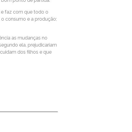
 bom ponto de partida.
o e faz com que todo o
re o consumo e a produção;
dência as mudanças no
segundo ela, prejudicariam
cuidam dos filhos e que