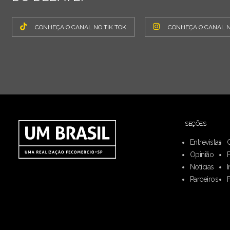
CONHEÇA O CANAL NO TIK TOK
CONHEÇA O CANAL 
SEÇÕES
Entrevistas
Opinião
Notícias
I
Parceiros