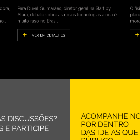
dora,
Para Duval Guimarães, diretor geral na Start by
O fí
Alura, debate sobre as novas tecnologias ainda é
plan
no
muito raso no Brasil
mora
VER EM DETALHES
ACOMPANHE NOS
S DISCUSSÕES?
POR DENTRO
 E PARTICIPE
DAS IDEIAS QU