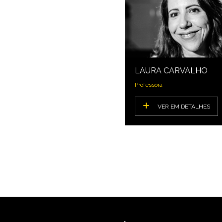
LAURA CARVALHO
Professora
VER EM DETALHES