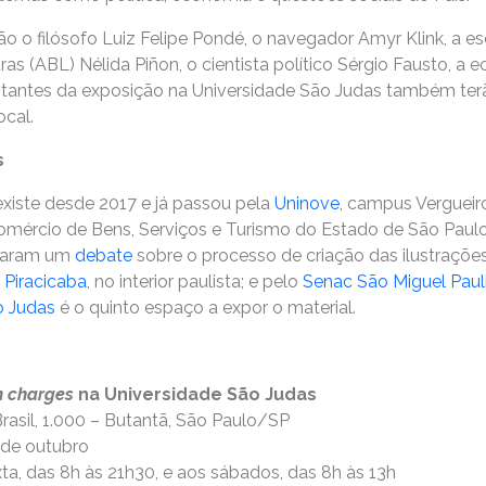
ão o filósofo Luiz Felipe Pondé, o navegador Amyr Klink, a esc
as (ABL) Nélida Piñon, o cientista político Sérgio Fausto, a e
isitantes da exposição na Universidade São Judas também ter
cal.
s
xiste desde 2017 e já passou pela
Uninove
, campus Vergueiro
mércio de Bens, Serviços e Turismo do Estado de São Paulo
avaram um
debate
sobre o processo de criação das ilustraçõe
 Piracicaba
, no interior paulista; e pelo
Senac São Miguel Paul
o Judas
é o quinto espaço a expor o material.
 charges
na Universidade São Judas
Brasil, 1.000 – Butantã, São Paulo/SP
 de outubro
a, das 8h às 21h30, e aos sábados, das 8h às 13h