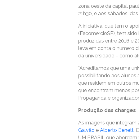
zona oeste da capital paul
21h30, e aos sábados, das 
A iniciativa, que tem o a
(FecomercioSP), tem sido 
produzidas entre 2016 e 2
leva em conta o número de
da universidade – como alu
“Acreditamos que uma unive
possibilitando aos alunos
que residem em outros mun
que encontram menos possi
Propaganda e organizadora
Produção das charges
As imagens que integram 
Galvão
e
Alberto Benett
. 
UM BRASIL que abordam te