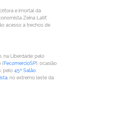
ritora e imortal da
conomista Zeina Latif,
ão acesso a trechos de
, na Liberdade; pelo
 (
FecomercioSP
), ocasião
s; pelo
45º Salão
ista
, no extremo leste da