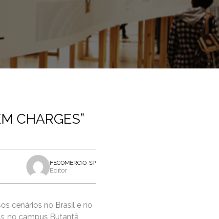
 EM CHARGES”
FECOMERCIO-SP
Editor
os cenários no Brasil e no
s
, no campus Butantã,