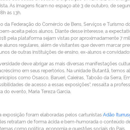
ista. As imagens ficam no espaço até 3 de outubro, de segun
8h às 13h.
poio da Federação do Comércio de Bens, Serviços e Turismo 
bem-aceita pelos alunos. Diante desse interesse, a expectati
018 pela plataforma sejam vistas por aproximadamente 7 mil
 alunos regulares, além de visitantes que devem marcar pr
nos de outras instituições de ensino, ex-alunos e convidado
rsidade deve abrigar as mais diversas manifestações culturai
 acréscimo em seus repertórios. Na unidade Butantã, temos a
icípios como Osasco, Barueri, Caieiras, Taboão da Serra, Emb
bilidades de acesso a essas exposições”, ressalta a profess
 do evento, Maria Tereza Garcia.
a exposição foram elaboradas pelos cartunistas
Adão Iturrus
Eles retratam de forma ácida e bem-humorada o conteúdo de
mas como política, economia e questões sociais do País.