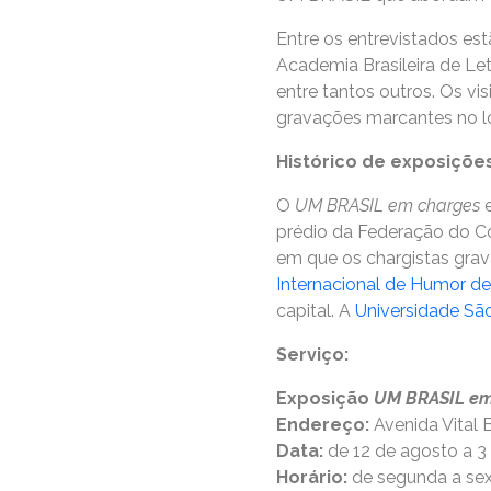
Entre os entrevistados est
Academia Brasileira de Letr
entre tantos outros. Os v
gravações marcantes no lo
Histórico de exposiçõe
O
UM BRASIL em charges
e
prédio da Federação do Co
em que os chargistas gr
Internacional de Humor de
capital. A
Universidade Sã
Serviço:
Exposição
UM BRASIL em
Endereço:
Avenida Vital 
Data:
de 12 de agosto a 3
Horário:
de segunda a sext