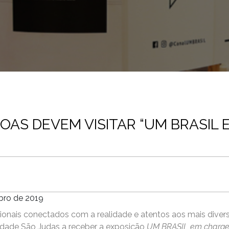
SOAS DEVEM VISITAR “UM BRASIL
bro de 2019
ionais conectados com a realidade e atentos aos mais divers
sidade São Judas a receber a exposição
UM BRASIL em charge