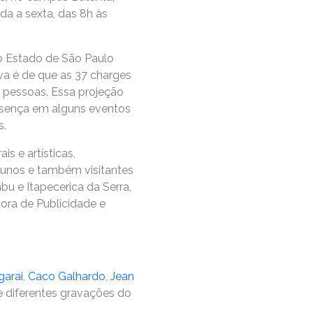
da a sexta, das 8h às
do Estado de São Paulo
va é de que as 37 charges
 pessoas. Essa projeção
esença em alguns eventos
s.
s e artísticas,
lunos e também visitantes
u e Itapecerica da Serra,
ora de Publicidade e
garai
,
Caco Galhardo
,
Jean
 diferentes gravações do