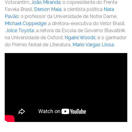
Votorantim,
João Miranda
; o copresidente do Frente
Favela Brasil,
Derson Maia
; a cientista política
Nara
Pavão
; o professor da Universidade de Notre Dame,
Michael Coppedge
; a diretora-executiva do Vetor Brasil,
Joice Toyota
; a reitora da Escola de Governo Blavatinik
na Universidade de Oxford,
Ngaire Woods
; e o ganhador
do Prêmio Nobel de Literatura,
Mario Vargas Llosa
.