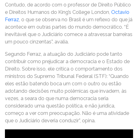
Contudo, de acordo com o professor de Direito Público
e Direitos Humanos do King’s College London,
Octavio
Ferraz
, o que se observa no Brasil é um reflexo do que já
acontece em outras partes do mundo democrático. “É
inevitável que o Judiciário comece a atravessar barreiras
um pouco cinzentas”, avalia.
Segundo Ferraz, a atuação do Judiciário pode tanto
contribuir como prejudicar a democracia e o Estado de
Direito. Sobre isso, ele critica o comportamento dos
ministros do Supremo Tribunal Federal (STF): “Quando
eles estão batendo boca um com o outro ou estão
adotando decisões muito polêmicas que invadem, às
vezes, a seara do que numa democracia seria
considerado uma questão política, e não jurídica,
começo a ver com preocupação. Não é uma atividade
que o Judiciário deveria conduzir”, opina.