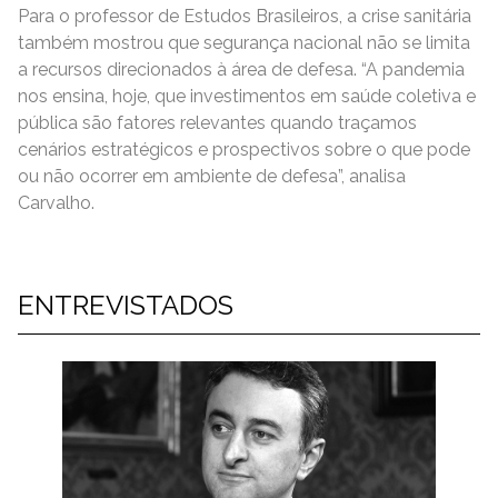
Para o professor de Estudos Brasileiros, a crise sanitária
também mostrou que segurança nacional não se limita
a recursos direcionados à área de defesa. “A pandemia
nos ensina, hoje, que investimentos em saúde coletiva e
pública são fatores relevantes quando traçamos
cenários estratégicos e prospectivos sobre o que pode
ou não ocorrer em ambiente de defesa”, analisa
Carvalho.
ENTREVISTADOS