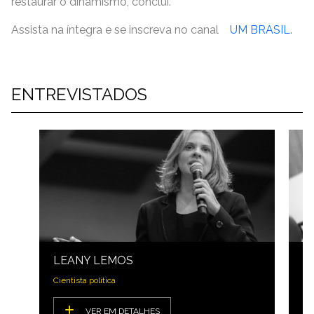
restaurar o dinamismo, conclui.
Assista na íntegra e se inscreva no canal
UM BRASIL.
ENTREVISTADOS
LEANY LEMOS
C
Cientista política
Pr
VER EM DETALHES