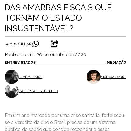
DAS AMARRAS FISCAIS QUE
TORNAM O ESTADO
INSUSTENTÁVEL?
COMPARTILHAR
Publicado em: 20 de outubro de 2020
ENTREVISTADOS
MEDIAÇÃO
LEANY LEMOS
MÔNICA SODRÉ
CARLOS ARI SUNDFELD
Em um ano marcado por uma crise sanitária, fortaleceu-
se o veredito de que o Brasil precisa de um sistema
público de saúde que consiga responder a esses