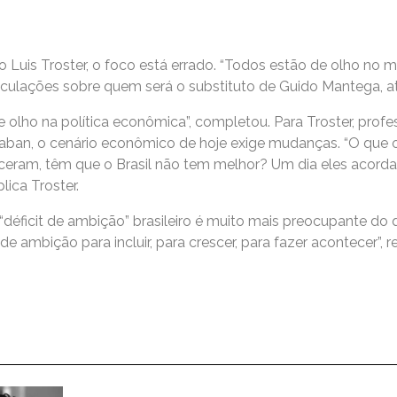
Luis Troster, o foco está errado. “Todos estão de olho no m
eculações sobre quem será o substituto de Guido Mantega, atu
olho na política econômica”, completou. Para Troster, profess
ban, o cenário econômico de hoje exige mudanças. “O que o C
ceram, têm que o Brasil não tem melhor? Um dia eles acord
lica Troster.
“déficit de ambição” brasileiro é muito mais preocupante do qu
é de ambição para incluir, para crescer, para fazer acontecer”, 