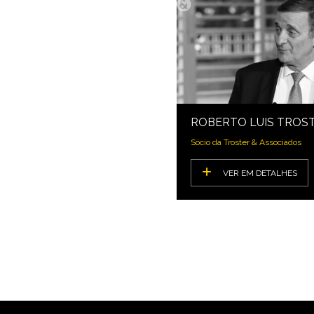
ROBERTO LUIS TROS
Sócio da Troster & Associados
VER EM DETALHES