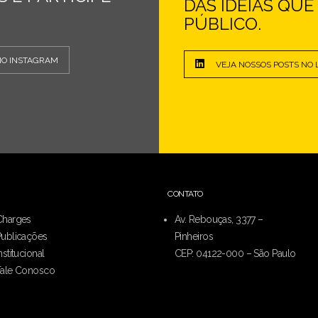
DAS IDEIAS QU
PÚBLICO.
NO INSTAGRAM
VEJA NOSSOS POSTS NO 
CONTATO
Charges
Av. Rebouças, 3377 –
Publicações
Pinheiros
nstitucional
CEP: 04122-000 – São Paulo
Fale Conosco