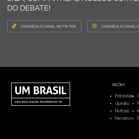
DO DEBATE!
CONHEÇA O CANAL NO TIK TOK
CONHEÇA O CANAL 
SEÇÕES
Entrevistas
Opinião
Notícias
I
Parceiros