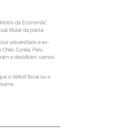
inistro da Economia”,
al titular da pasta.
or universitário e ex-
hile, Coreia, Peru,
aram e decidiram, vamos
e o déficit fiscal ou o
resume.