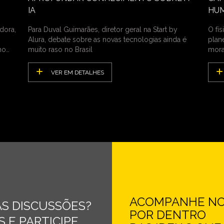
IA
HU
dora,
Para Duval Guimarães, diretor geral na Start by
O fí
Alura, debate sobre as novas tecnologias ainda é
plan
no
muito raso no Brasil
mora
VER EM DETALHES
ACOMPANHE NOS
S DISCUSSÕES?
POR DENTRO
 E PARTICIPE