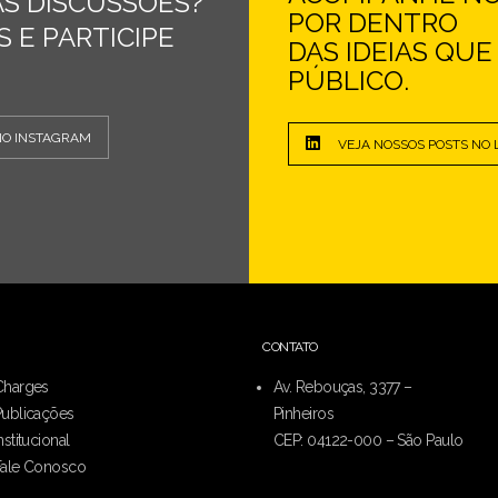
S DISCUSSÕES?
POR DENTRO
 E PARTICIPE
DAS IDEIAS QU
PÚBLICO.
NO INSTAGRAM
VEJA NOSSOS POSTS NO 
CONTATO
Charges
Av. Rebouças, 3377 –
Publicações
Pinheiros
nstitucional
CEP: 04122-000 – São Paulo
Fale Conosco