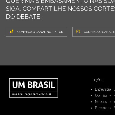
QUER MAIS EMBASAMENTO NAS SUA
SIGA, COMPARTILHE NOSSOS CORTES
DO DEBATE!
CONHEÇA O CANAL NO TIK TOK
CONHEÇA O CANAL 
SEÇÕES
Entrevistas
Opinião
Notícias
I
Parceiros