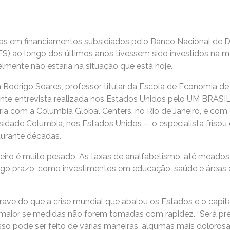
tos em financiamentos subsidiados pelo Banco Nacional de
) ao longo dos últimos anos tivessem sido investidos na m
lmente não estaria na situação que está hoje.
 Rodrigo Soares, professor titular da Escola de Economia d
ante entrevista realizada nos Estados Unidos pelo UM BRASIL
a com a Columbia Global Centers, no Rio de Janeiro, e com
rsidade Columbia, nos Estados Unidos –, o especialista frisou 
durante décadas.
ileiro é muito pesado. As taxas de analfabetismo, até meado
go prazo, como investimentos em educação, saúde e áreas d
ave do que a crise mundial que abalou os Estados e o capit
 maior se medidas não forem tomadas com rapidez. “Será prec
 Isso pode ser feito de várias maneiras, algumas mais doloros