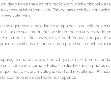
 tem dado nenhuma demonstração de que está disposto a faz
 a excessiva interferência do Estado nas decisões educaciona
 desenvolvimento.
dos os agentes da sociedade e atrapalha a alocação de recu
 utilizar em suas produções, assim como é a universidade, em
. Em termos institucionais, o nível de liberdade é pequeno”, 
segmentos políticos e econômicos, o professor reconhece m
opulação que, de fato, desfruta hoje de maior bem-estar do
erência de renda, como o Bolsa Família, tiveram impactos na
 que frustra é ver a involução do Brasil nos últimos 15 anos.
stá acontecendo é de todos nós”, aponta.