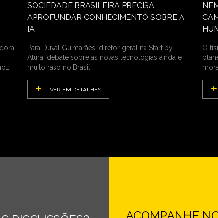
SOCIEDADE BRASILEIRA PRECISA
NEM
APROFUNDAR CONHECIMENTO SOBRE A
CAM
IA
HU
dora,
Para Duval Guimarães, diretor geral na Start by
O fí
Alura, debate sobre as novas tecnologias ainda é
plan
no
muito raso no Brasil
mora
VER EM DETALHES
ACOMPANHE NOS