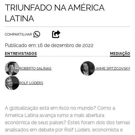
TRIUNFADO NA AMÉRICA
LATINA
COMPARTILHAR
Publicado em: 16 de dezembro de 2022
ENTREVISTADOS
MEDIAÇÃO
ROBERTO SALINAS
JAIME SPITZCOVSKY
ROLF LÜDERS
A globalização está em risco no mundo? Como a
América Latina avança rumo a mais abertura
econômica de seus países? Estes foram dois dos temas
analisados em debate por Rolf Lüders, economista e