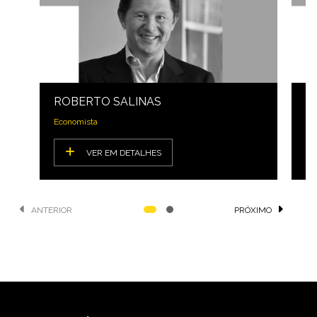
ROBERTO SALINAS
R
Economista
Ec
VER EM DETALHES
ANTERIOR
PRÓXIMO