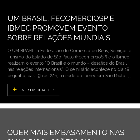
UM BRASIL, FECOMERCIOSP E
IBMEC PROMOVEM EVENTO
SOBRE RELAÇÕES MUNDIAIS
O UM BRASIL, a Federação do Comércio de Bens, Serviços e
Turismo do Estado de São Paulo (FecomercioSP) e o Ibmec
realizam o evento “O Brasil e o mundo – desafios do Brasil
nas relações internacionais”. O seminário acontece no dia 18
de junho, das 19h às 22h, na sede do Ibmec em São Paulo. […]
VER EM DETALHES
QUER MAIS EMBASAMENTO NAS