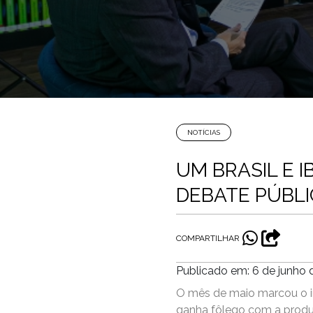
NOTÍCIAS
UM BRASIL E 
DEBATE PÚBL
COMPARTILHAR
Publicado em: 6 de junho 
O mês de maio marcou o in
ganha fôlego com a produçã