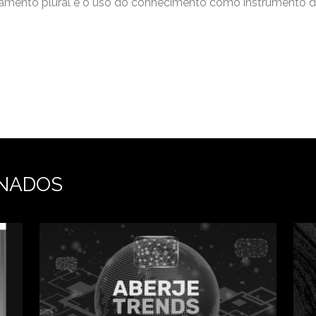
nsamento plural e o uso do conhecimento como instrumento d
NADOS