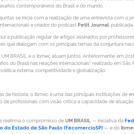
desafios contemporâneos do Brasil e do mundo.
untas se inicia com a realização de uma entrevista com o p
Internacionais e criador do podcast
Petit Journal
, publicada
clui a publicação regular de artigos assinados por professore
s que dialogam com os principais temas da conjuntura nacion
 o UM BRASIL e o Ibmec atuam juntos. Anteriormente, em 20
fios do Brasil nas relações internacionais”, realizado em São
olítica externa, competitividade e globalização.
de história, o Ibmec é uma das principais instituições de ens
 de profissionais com visão crítica e capacidade de atuaç
ia reafirma o compromisso de
UM BRASIL
— iniciativa da
Fed
mo do Estado de São Paulo (FecomercioSP)
— e do
Ibme