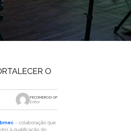
FORTALECER O
FECOMERCIO-SP
Editor
Ibmec
– colaboração que
ados à qualificação do