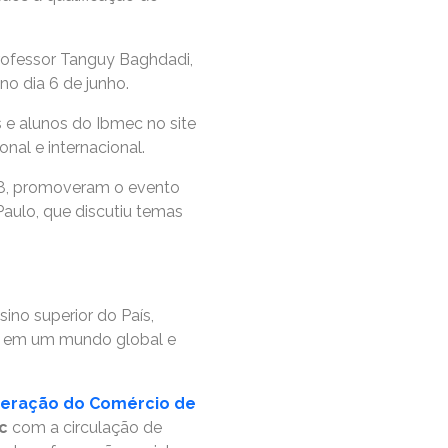
rofessor Tanguy Baghdadi,
 no dia 6 de junho.
s e alunos do Ibmec no site
al e internacional.
18, promoveram o evento
 Paulo, que discutiu temas
ino superior do País,
ão em um mundo global e
eração do Comércio de
c
com a circulação de