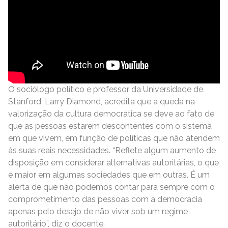
O sociólogo político e professor da Universidade de
Stanford, Larry Diamond, acredita que a queda na
valorização da cultura democrática se deve ao fato de
que as pessoas estarem descontentes com o sistema
em que vivem, em função de políticas que não atendem
às suas reais necessidades. “Reflete algum aumento de
disposição em considerar alternativas autoritárias, o que
é maior em algumas sociedades que em outras. É um
alerta de que não podemos contar para sempre com o
comprometimento das pessoas com a democracia
apenas pelo desejo de não viver sob um regime
autoritário”, diz o docente.