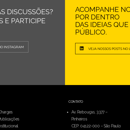
ACOMPANHE NOS
S DISCUSSÕES?
POR DENTRO
 E PARTICIPE
DAS IDEIAS QU
PÚBLICO.
NO INSTAGRAM
VEJA NOSSOS POSTS NO 
CONTATO
Charges
Av. Rebouças, 3377 –
Publicações
Pinheiros
nstitucional
CEP: 04122-000 – São Paulo