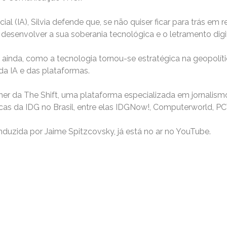
ficial (IA), Silvia defende que, se não quiser ficar para trás e
a desenvolver a sua soberania tecnológica e o letramento dig
ainda, como a tecnologia tornou-se estratégica na geopolític
da IA e das plataformas.
sher da The Shift, uma plataforma especializada em jornalis
rcas da IDG no Brasil, entre elas IDGNow!, Computerworld, P
onduzida por Jaime Spitzcovsky, já está no ar no YouTube.