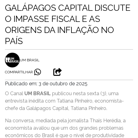
GALÁPAGOS CAPITAL DISCUTE
O IMPASSE FISCAL E AS
ORIGENS DA INFLAÇÃO NO
PAÍS
UM BRASIL
COMPARTILHAR
Publicado em: 3 de outubro de 2025
O Canal
UM BRASIL
publicou nesta sexta (3), uma
entrevista inédita com Tatiana Pinheiro, economista-
chefe da Galápagos Capital, Tatiana Pinheiro.
Na conversa, mediada pela jornalista Thais Herédia, a
economista avaliou que um dos grandes problemas
econômicos do Brasil é que o nível de produtividade