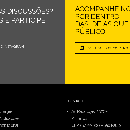
ACOMPANHE NOS
S DISCUSSÕES?
POR DENTRO
 E PARTICIPE
DAS IDEIAS QU
PÚBLICO.
NO INSTAGRAM
VEJA NOSSOS POSTS NO 
CONTATO
Charges
Av. Rebouças, 3377 –
Publicações
Pinheiros
nstitucional
CEP: 04122-000 – São Paulo