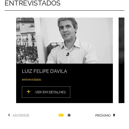
ENTREVISTADOS
LUIZ FELIPE D’AVILA
R
entrevistado
Só
VER EM DETALHES
ANTERIOR
PRÓXIMO