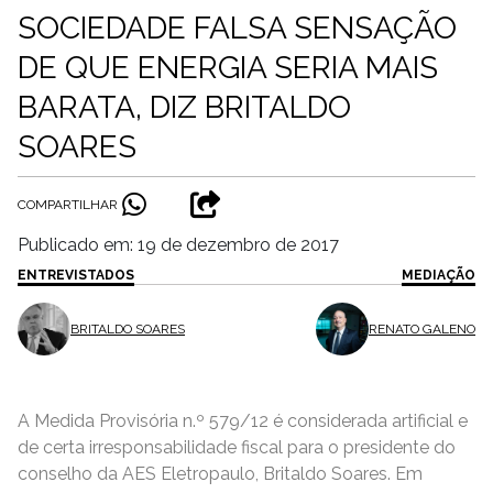
SOCIEDADE FALSA SENSAÇÃO
DE QUE ENERGIA SERIA MAIS
BARATA, DIZ BRITALDO
SOARES
COMPARTILHAR
Publicado em: 19 de dezembro de 2017
ENTREVISTADOS
MEDIAÇÃO
BRITALDO SOARES
RENATO GALENO
A Medida Provisória n.º 579/12 é considerada artificial e
de certa irresponsabilidade fiscal para o presidente do
conselho da AES Eletropaulo, Britaldo Soares. Em