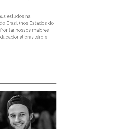
meus estudos na
do Brasil (nos Estados do
nfrontar nossos maiores
ucacional brasileiro e