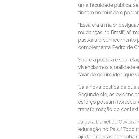
uma faculdade pública, se
tinham no mundo e podiam
“Essa era a maior desigua
mudanças no Brasil”, afir
passaria o conhecimento p
complementa Pedro de Crist
Sobre a política e sua rel
vivenciarmos a realidade e
falando de um ideal que vo
“Já a nova política de que
Segundo ele, as evidência
esforço possam florescer e
transformação do context
Já para Daniel de Oliveir
educação no País. “Todo 
ajudar crianças da minha re