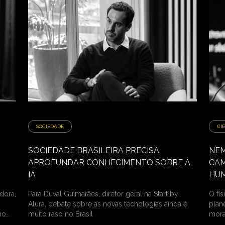
SOCIEDADE
CI
SOCIEDADE BRASILEIRA PRECISA
NEM
APROFUNDAR CONHECIMENTO SOBRE A
CAM
IA
HU
dora,
Para Duval Guimarães, diretor geral na Start by
O fí
Alura, debate sobre as novas tecnologias ainda é
plan
no
muito raso no Brasil
mora