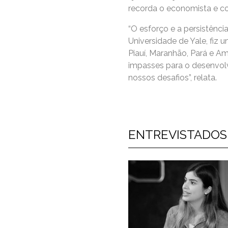
recorda o economista e c
“O esforço e a persistênci
Universidade de Yale, fiz
Piauí, Maranhão, Pará e A
impasses para o desenvolv
nossos desafios”, relata.
ENTREVISTADOS