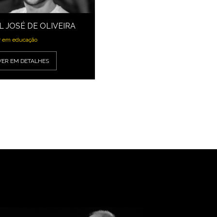
L JOSÉ DE OLIVEIRA
r em educação
VER EM DETALHES