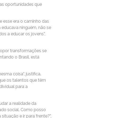
das oportunidades que
ue esse era o caminho das
ém educava ninguém, não se
os a educar os jovens”,
propor transformações se
ntando o Brasil, está
sma coisa”, justifica.
que os talentos que têm
dividual para a
dar a realidade da
ado social. Como posso
situação e ir para frente?”,