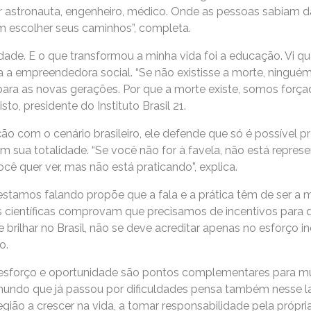
r astronauta, engenheiro, médico. Onde as pessoas sabiam 
 escolher seus caminhos”, completa.
ldade. E o que transformou a minha vida foi a educação. Vi q
ma a empreendedora social. “Se não existisse a morte, ningu
ara as novas gerações. Por que a morte existe, somos forçad
o, presidente do Instituto Brasil 21.
ação com o cenário brasileiro, ele defende que só é possível 
m sua totalidade. “Se você não for à favela, não está represe
cê quer ver, mas não está praticando”, explica.
 estamos falando propõe que a fala e a prática têm de ser a me
s científicas comprovam que precisamos de incentivos para 
 brilhar no Brasil, não se deve acreditar apenas no esforço in
o.
a, esforço e oportunidade são pontos complementares para mu
mundo que já passou por dificuldades pensa também nesse l
gião a crescer na vida, a tomar responsabilidade pela própria 