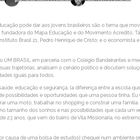
ucação pode dar aos jovens brasileiros são o tema que move
a fundadora do Mapa Educação e do Movimento Acredito, Tá
nstituto Brasil 21, Pedro Henrique de Cristo; e o economista
 UM BRASIL em parceria com o Colégio Bandeirantes e media
e suas trajetórias, analisam o cenário político e discutem solu
dades iguais para todos.
aúde, educação e segurança, [a diferença entre a escola que 
de possibilidades e oportunidades que uma pessoa tinha. Eu
r uma moto, trabalhar no shopping e construir uma família
no tamanho dos sonhos e nas possibilidades que cada um enx
e 23 anos, que vem do bairro de Vila Missionária, no extrem
por causa de uma bolsa de estudos] cheguei num ambiente o