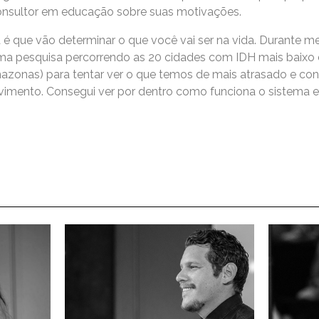
onsultor em educação sobre suas motivações.
a é que vão determinar o que você vai ser na vida. Durante 
 uma pesquisa percorrendo as 20 cidades com IDH mais baixo 
mazonas) para tentar ver o que temos de mais atrasado e co
imento. Consegui ver por dentro como funciona o sistema ed