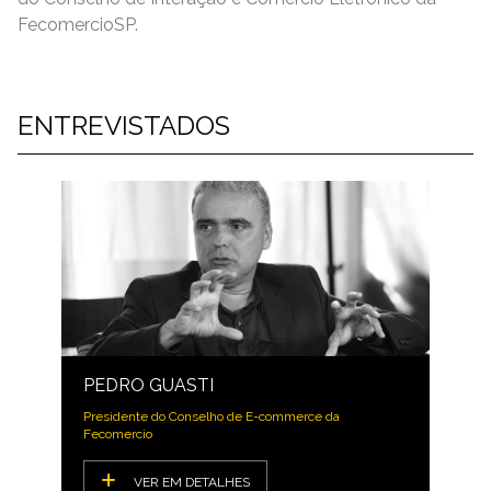
FecomercioSP.
ENTREVISTADOS
PEDRO GUASTI
Presidente do Conselho de E-commerce da
Fecomercio
VER EM DETALHES