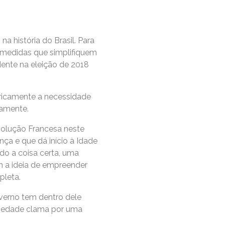
a história do Brasil. Para
r medidas que simplifiquem
dente na eleição de 2018
ricamente a necessidade
camente.
volução Francesa neste
nça e que dá início à Idade
do a coisa certa, uma
m a ideia de empreender
pleta.
verno tem dentro dele
ociedade clama por uma