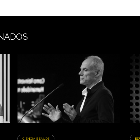
NADOS
CIÊNCIA E SAÚDE
ED