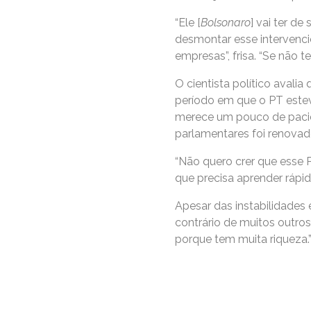
“Ele [
Bolsonaro
] vai ter d
desmontar esse intervenc
empresas”, frisa. “Se não 
O cientista político aval
período em que o PT esteve 
merece um pouco de paciên
parlamentares foi renovad
“Não quero crer que esse 
que precisa aprender rápid
Apesar das instabilidades e
contrário de muitos outros
porque tem muita riqueza.