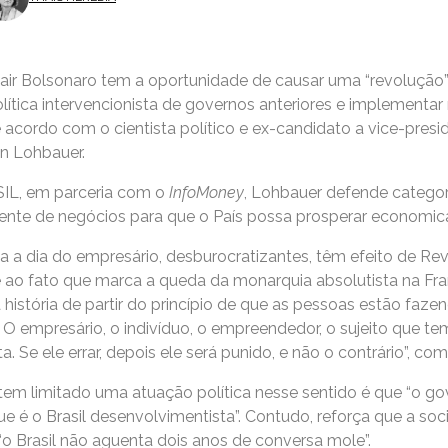
ir Bolsonaro tem a oportunidade de causar uma “revolução” n
olítica intervencionista de governos anteriores e implementa
e acordo com o cientista político e ex-candidato a vice-presi
an Lohbauer.
IL, em parceria com o
InfoMoney
, Lohbauer defende catego
iente de negócios para que o País possa prosperar economi
a a dia do empresário, desburocratizantes, têm efeito de Re
-se ao fato que marca a queda da monarquia absolutista na Fra
istória de partir do princípio de que as pessoas estão fazen
 O empresário, o indivíduo, o empreendedor, o sujeito que te
. Se ele errar, depois ele será punido, e não o contrário”, com
em limitado uma atuação política nesse sentido é que “o go
e é o Brasil desenvolvimentista”. Contudo, reforça que a s
“o Brasil não aguenta dois anos de conversa mole”.