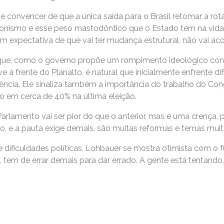
e se convencer de que a única saída para o Brasil retomar a r
ionismo e esse peso mastodôntico que o Estado tem na vida
tem expectativa de que vai ter mudança estrutural, não vai aco
ia que, como o governo propõe um rompimento ideológico co
à frente do Planalto, é natural que inicialmente enfrente dif
cia. Ele sinaliza também a importância do trabalho do Con
o em cerca de 40% na última eleição.
Parlamento vai ser pior do que o anterior, mas é uma crença,
o, e a pauta exige demais, são muitas reformas e temas muito 
 dificuldades políticas, Lohbauer se mostra otimista com o fu
, tem de errar demais para dar errado. A gente está tentando,
”