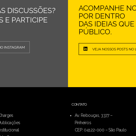
ACOMPANHE NOS
S DISCUSSÕES?
POR DENTRO
 E PARTICIPE
DAS IDEIAS QU
PÚBLICO.
NO INSTAGRAM
VEJA NOSSOS POSTS NO 
CONTATO
Charges
Av. Rebouças, 3377 –
Publicações
Pinheiros
nstitucional
CEP: 04122-000 – São Paulo