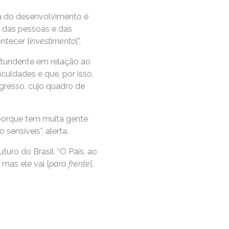
ota do desenvolvimento é
 das pessoas e das
ntecer [
investimento
]”.
ntundente em relação ao
iculdades e que, por isso,
gresso, cujo quadro de
 porque tem muita gente
sensíveis”, alerta.
turo do Brasil. “O País, ao
 mas ele vai [
para frente
],