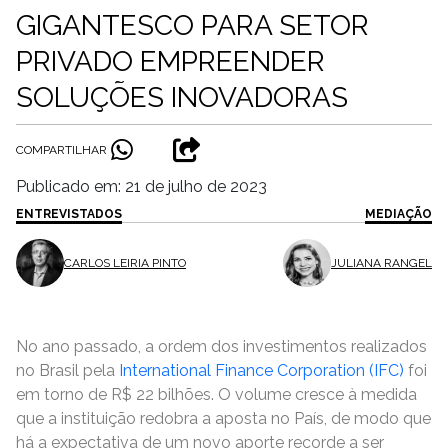
GIGANTESCO PARA SETOR
PRIVADO EMPREENDER
SOLUÇÕES INOVADORAS
COMPARTILHAR
Publicado em: 21 de julho de 2023
ENTREVISTADOS
MEDIAÇÃO
CARLOS LEIRIA PINTO
JULIANA RANGEL
No ano passado, a ordem dos investimentos realizados
no Brasil pela
International Finance Corporation (IFC)
foi
em torno de R$ 22 bilhões. O volume cresce à medida
que a instituição redobra a aposta no País, de modo que
há a expectativa de um novo aporte recorde a ser