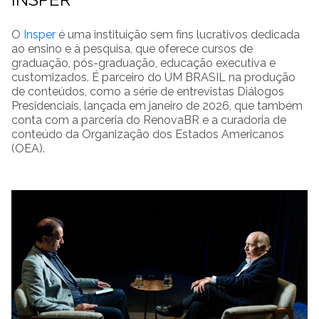
O
Insper
é uma instituição sem fins lucrativos dedicada
ao ensino e à pesquisa, que oferece cursos de
graduação, pós-graduação, educação executiva e
customizados. É parceiro do UM BRASIL na produção
de conteúdos, como a série de entrevistas Diálogos
Presidenciais, lançada em janeiro de 2026, que também
conta com a parceria do RenovaBR e a curadoria de
conteúdo da Organização dos Estados Americanos
(OEA).