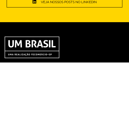
VEJA NOSSOS POSTS NO LINKEDIN
SEÇÕES
CONTATO
Entrevistas
Av. Rebouças, 3377 – Pinheiros
Opinião
CEP: 04122-000 – São Paulo
Notícias
Parceiros
Charges
Publicações
Institucional
Fale Conosco