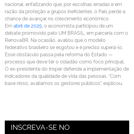
nacional, enfatizando que, por escolhas erradas e em
razão da proteção a grupos ineficientes, o País perde a
chance de avançar no crescimento econômico.
Em
abril de 2025
, o economista participou de um
debate promovido pelo UM BRASIL, em parceria com o
RenovaBR. Na ocasião, avaliou que o modelo
federativo brasileiro se esgotou e é preciso superá-lo.
Esse obstáculo passa pela reforma do Estado —
processo que deve ter o cidadão como foco principal.
O ex-presidente do Insper defende a implementação de
indicadores da qualidade de vida das pessoas. “Com
base nisso, avaliamos os gestores públicos”, explicou.
INSCREVA-SE NO