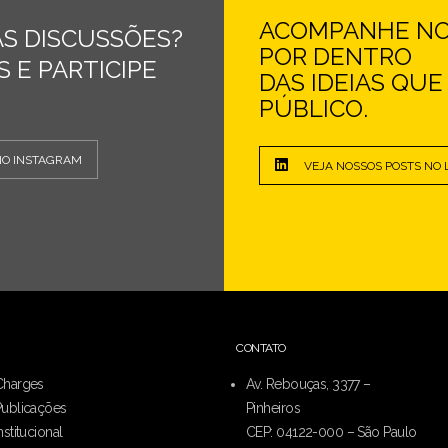
ACOMPANHE NOS
S DISCUSSÕES?
POR DENTRO
 E PARTICIPE
DAS IDEIAS QU
PÚBLICO.
NO INSTAGRAM
VEJA NOSSOS POSTS NO 
CONTATO
Charges
Av. Rebouças, 3377 –
Publicações
Pinheiros
nstitucional
CEP: 04122-000 – São Paulo