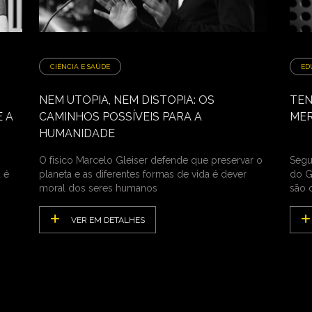
CIÊNCIA E SAÚDE
ED
NEM UTOPIA, NEM DISTOPIA: OS
TEN
 A
CAMINHOS POSSÍVEIS PARA A
MER
HUMANIDADE
O físico Marcelo Gleiser defende que preservar o
Segun
 é
planeta e as diferentes formas de vida é dever
do G
moral dos seres humanos
são 
VER EM DETALHES